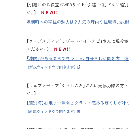
サ
【引越しのお役立ちWEBサイト「引越し侍」さんに遠
イ
ト
い。】
ＮＥＷ！！
）
遠別町への移住の魅力は？人気の理由や住環境、支援制
【ウェブメディア「リゾートバイトナビ」さんに現役
ください。】
ＮＥＷ！！
「隙間」があるまちで見つける、自分らしい働き方｜遠
（新規ウィンドウで開きます）
（
外
部
サ
【ウェブメディア「くらしごと」さんに元協力隊の方
イ
ト
い。】
）
【遠別町】心地よい隙間とクラフト感ある暮らしが叶う、
（新規ウィンドウで開きます）
（
外
部
サ