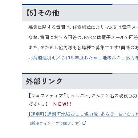
【5】その他
募集に関する質問は、任意様式によりFAX又は電子メ
なお、質問に対する回答は、FAX又は電子メールで回
また、おためし協力隊も各職種で募集中です！興味の
北海道遠別町／令和８年度おためし地域おこし協力
外部リンク
【ウェブメディア「くらしごと」さんに２名の現役協
ださい。】
ＮＥＷ！！
【遠別町】遠別町地域おこし協力隊「あらぴー&いむすけ
（新規ウィンドウで開きます）
（
外
部