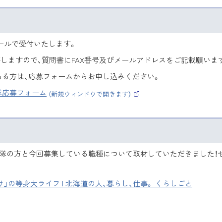
ールで受付いたします。
答しますので、質問書にFAX番号及びメールアドレスをご記載願いま
ある方は、応募フォームからお申し込みください。
隊応募フォーム
（新規ウィンドウで開きます）
（
外
部
サ
イ
ト
）
力隊の方と今回募集している職種について取材していただきました！
」の等身大ライフ | 北海道の人、暮らし、仕事。 くらしごと