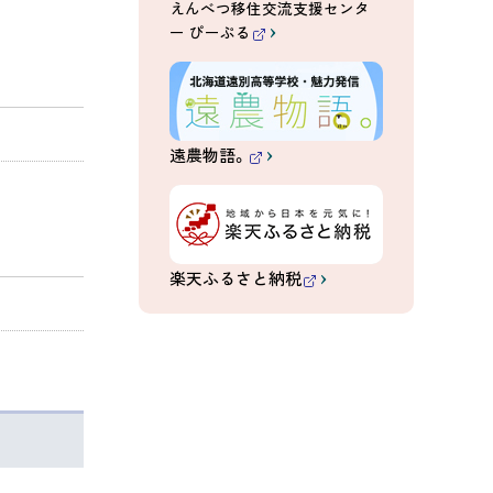
えんべつ移住交流支援センタ
ー ぴーぷる
（
外
部
サ
イ
ト
）
遠農物語。
（
外
部
サ
イ
ト
）
楽天ふるさと納税
（
外
部
サ
イ
ト
）