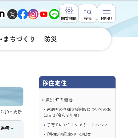
閲覧補助
検索
MENU
・まちづくり
防災
移住定住
遠別町の概要
遠別町の各種支援制度についてのお
年7月9日
更新
知らせ（令和８年度）
子育てにやさしいまち えんべつ
】選考
【移住応援】遠別町の概要