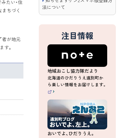
知らせますケン2スマホ版登録方
でみたい・住
法について
なまちづく
注目情報
了者が地元
ます。
地域おこし協力隊だより
北海道のひだりうえ遠別町か
ら楽しい情報をお届けします。
（
外
部
サ
イ
ト
）
おいでよ、ひだりうえ。