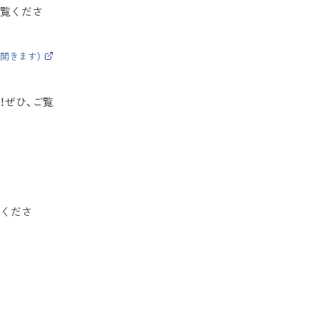
ご覧くださ
開きます）
（
外
部
サ
！ぜひ、ご覧
イ
ト
）
覧くださ