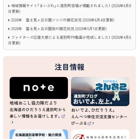
地域情報サイト「まいぷれ」に遠別町役場が掲載されました！
(
2026年6月8
日
更新)
2026年 富士見ヶ丘公園ツツジの開花状況
(
2026年6月4日
更新)
2026年 富士見ヶ丘公園桜の開花状況
(
2026年5月1日
更新)
ファイターズ応援大使による遠別町PR動画が完成しました！
(
2026年4月6
日
更新)
注目情報
地域おこし協力隊だより
北海道のひだりうえ遠別町から
おいでよ、ひだりうえ。
楽しい情報をお届けします。
えんべつ移住交流支援センター
（
ぴーぷる
外
（
部
外
サ
部
イ