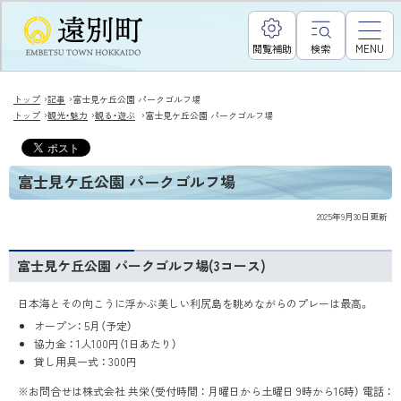
閲覧補助
検索
MENU
›
›
トップ
記事
富士見ケ丘公園 パークゴルフ場
›
›
›
トップ
観光・魅力
観る・遊ぶ
富士見ケ丘公園 パークゴルフ場
富士見ケ丘公園 パークゴルフ場
2025年9月30日
更新
富士見ケ丘公園 パークゴルフ場(3コース)
日本海とその向こうに浮かぶ美しい利尻島を眺めながらのプレーは最高。
オープン： 5月（予定）
協力金 ： 1人100円（1日あたり）
貸し用具一式 ： 300円
※お問合せは株式会社 共栄（受付時間 ： 月曜日から土曜日 9時から16時） 電話 ：