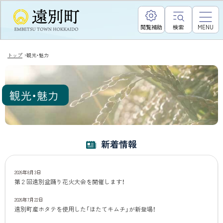
閲覧補助
検索
MENU
›
トップ
観光・魅力
観光・魅力
新着情報
2026年8月3日
第２回遠別盆踊り花火大会を開催します！
2026年7月22日
遠別町産ホタテを使用した「ほたてキムチ」が新登場！