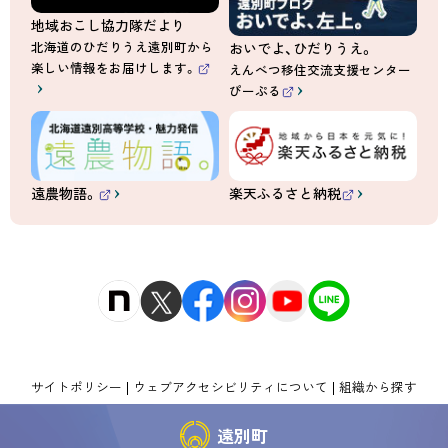
地域おこし協力隊だより
北海道のひだりうえ遠別町から
おいでよ、ひだりうえ。
楽しい情報をお届けします。
えんべつ移住交流支援センター
（
ぴーぷる
外
（
部
外
サ
部
イ
サ
ト
イ
）
ト
）
遠農物語。
楽天ふるさと納税
（
（
外
外
部
部
サ
サ
イ
イ
ト
ト
）
）
サイトポリシー
ウェブアクセシビリティについて
組織から探す
遠別町