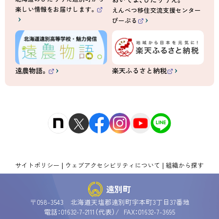
楽しい情報をお届けします。
えんべつ移住交流支援センター
（
ぴーぷる
外
（
部
外
サ
部
イ
サ
ト
イ
）
ト
）
遠農物語。
楽天ふるさと納税
（
（
外
外
部
部
サ
サ
イ
イ
ト
ト
）
）
サイトポリシー
ウェブアクセシビリティについて
組織から探す
遠別町
〒098-3543 北海道天塩郡遠別町字本町3丁目37番地
電話：01632-7-2111（代表）
FAX：01632-7-3695