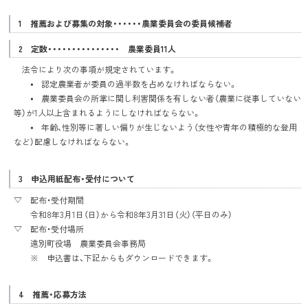
1 推薦および募集の対象・・・・・・農業委員会の委員候補者
2 定数・・・・・・・・・・・・・・・ 農業委員11人
法令により次の事項が規定されています。
⦁ 認定農業者が委員の過半数を占めなければならない。
⦁ 農業委員会の所掌に関し利害関係を有しない者（農業に従事していない
等）が1人以上含まれるようにしなければならない。
⦁ 年齢、性別等に著しい偏りが生じないよう（女性や青年の積極的な登用
など）配慮しなければならない。
3 申込用紙配布・受付について
▽ 配布・受付期間
令和8年3月1日（日）から令和8年3月31日（火）（平日のみ）
▽ 配布・受付場所
遠別町役場 農業委員会事務局
※ 申込書は、下記からもダウンロードできます。
4 推薦・応募方法