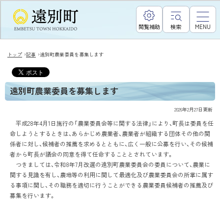
閲覧補助
検索
MENU
›
›
トップ
記事
遠別町農業委員を募集します
遠別町農業委員を募集します
2026年2月27日
更新
平成28年4月1日施行の「農業委員会等に関する法律」により、町長は委員を任
命しようとするときは、あらかじめ農業者、農業者が組織する団体その他の関
係者に対し、候補者の推薦を求めるとともに、広く一般に公募を行い、その候補
者から町長が議会の同意を得て任命することとされています。
つきましては、令和8年7月改選の遠別町農業委員会の委員について、農業に
関する見識を有し、農地等の利用に関して最適化及び農業委員会の所掌に属す
る事項に関し、その職務を適切に行うことができる農業委員候補者の推薦及び
募集を行います。