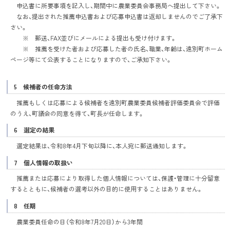
申込書に所要事項を記入し、期間中に農業委員会事務局へ提出して下さい。
なお、提出された推薦申込書および応募申込書は返却しませんのでご了承下
さい。
※ 郵送、FAX並びにメールによる提出も受け付けます。
※ 推薦を受けた者および応募した者の氏名、職業、年齢は、遠別町ホーム
ページ等にて公表することになりますので、ご承知下さい。
5 候補者の任命方法
推薦もしくは応募による候補者を遠別町農業委員候補者評価委員会で評価
のうえ、町議会の同意を得て、町長が任命します。
6 選定の結果
選定結果は、令和8年4月下旬以降に、本人宛に郵送通知します。
7 個人情報の取扱い
推薦または応募により取得した個人情報については、保護・管理に十分留意
するとともに、候補者の選考以外の目的に使用することはありません。
8 任期
農業委員任命の日（令和8年7月20日）から3年間