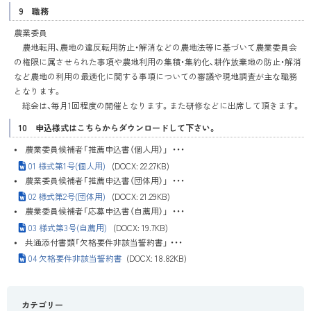
9 職務
農業委員
農地転用、農地の違反転用防止・解消などの農地法等に基づいて農業委員会
の権限に属させられた事項や農地利用の集積・集約化、耕作放棄地の防止・解消
など農地の利用の最適化に関する事項についての審議や現地調査が主な職務
となります。
総会は、毎月1回程度の開催となります。また研修などに出席して頂きます。
10 申込様式はこちらからダウンロードして下さい。
⦁ 農業委員候補者「推薦申込書（個人用）」 ・・・
01 様式第1号(個人用)
(DOCX: 22.27KB)
⦁ 農業委員候補者「推薦申込書（団体用）」 ・・・
02 様式第2号(団体用)
(DOCX: 21.29KB)
⦁ 農業委員候補者「応募申込書（自薦用）」 ・・・
03 様式第3号(自薦用)
(DOCX: 19.7KB)
⦁ 共通添付書類「欠格要件非該当誓約書」 ・・・
04 欠格要件非該当誓約書
(DOCX: 18.82KB)
カテゴリー