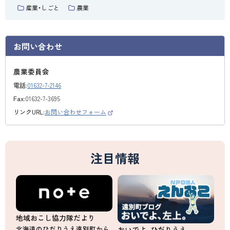
産業・しごと
農業
お問い合わせ
農業委員会
電話:
01632-7-2146
Fax:
01632-7-3695
リンクURL:
お問い合わせフォーム
（
外
部
サ
イ
ト
注目情報
）
地域おこし協力隊だより
北海道のひだりうえ遠別町から
おいでよ、ひだりうえ。