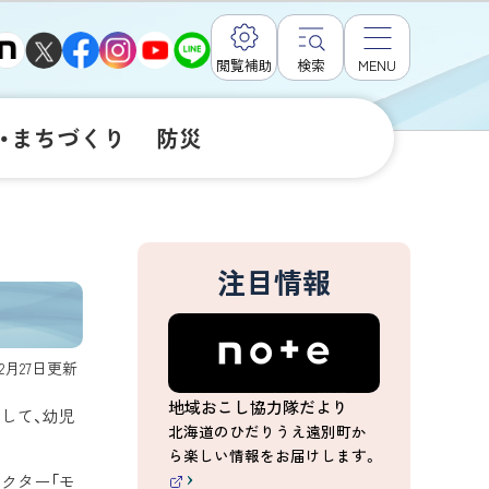
閲覧補助
検索
MENU
・まちづくり
防災
注目情報
年2月27日
更新
地域おこし協力隊だより
して、幼児
北海道のひだりうえ遠別町か
ら楽しい情報をお届けします。
ラクター「モ