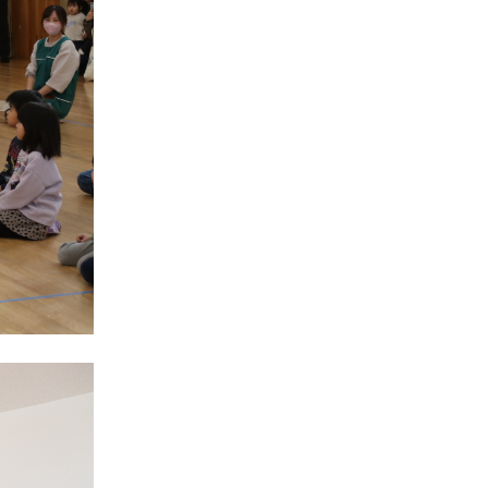
サ
イ
ト
）