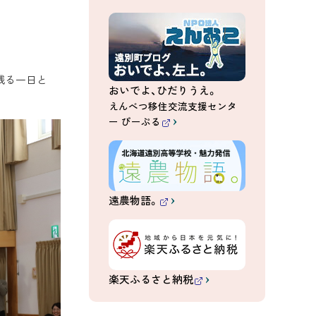
（
外
部
サ
イ
ト
）
残る一日と
おいでよ、ひだりうえ。
えんべつ移住交流支援センタ
ー ぴーぷる
（
外
部
サ
イ
ト
）
遠農物語。
（
外
部
サ
イ
ト
）
楽天ふるさと納税
（
外
部