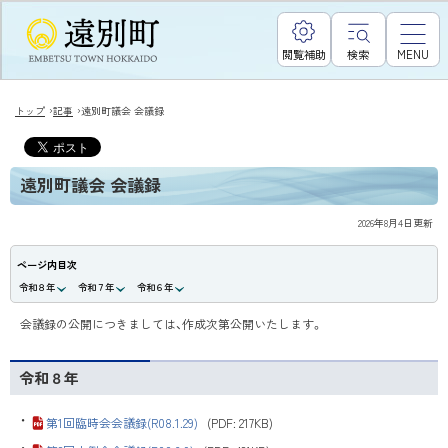
閲覧補助
検索
MENU
›
›
トップ
記事
遠別町議会 会議録
遠別町議会 会議録
2026年8月4日
更新
ページ内目次
令和８年
令和７年
令和６年
会議録の公開につきましては、作成次第公開いたします。
令和８年
・
第1回臨時会会議録(R08.1.29)
(PDF: 217KB)
・