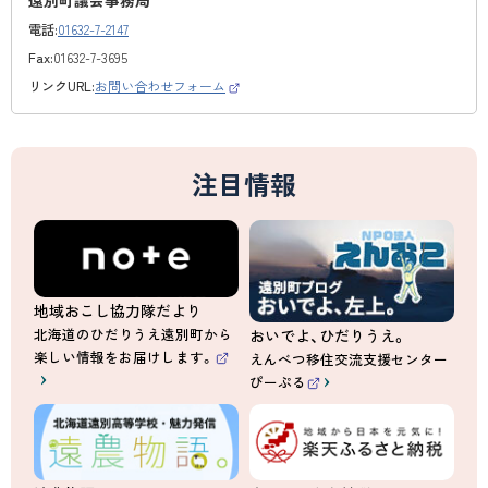
遠別町議会事務局
電話:
01632-7-2147
Fax:
01632-7-3695
リンクURL:
お問い合わせフォーム
（
外
部
サ
イ
ト
注目情報
）
地域おこし協力隊だより
北海道のひだりうえ遠別町から
おいでよ、ひだりうえ。
楽しい情報をお届けします。
えんべつ移住交流支援センター
（
ぴーぷる
外
（
部
外
サ
部
イ
サ
ト
イ
）
ト