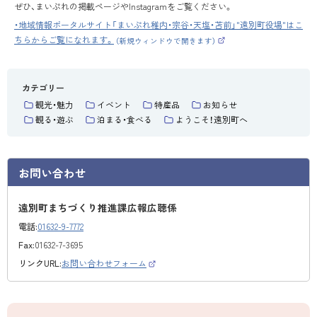
ぜひ、まいぷれの掲載ページやInstagramをご覧ください。
・地域情報ポータルサイト「まいぷれ稚内・宗谷・天塩・苫前」"遠別町役場"はこ
ちらからご覧になれます。
（新規ウィンドウで開きます）
（
外
部
サ
イ
カテゴリー
ト
）
観光・魅力
イベント
特産品
お知らせ
観る・遊ぶ
泊まる・食べる
ようこそ！遠別町へ
お問い合わせ
遠別町まちづくり推進課広報広聴係
電話:
01632-9-7772
Fax:
01632-7-3695
リンクURL:
お問い合わせフォーム
（
外
部
サ
イ
ト