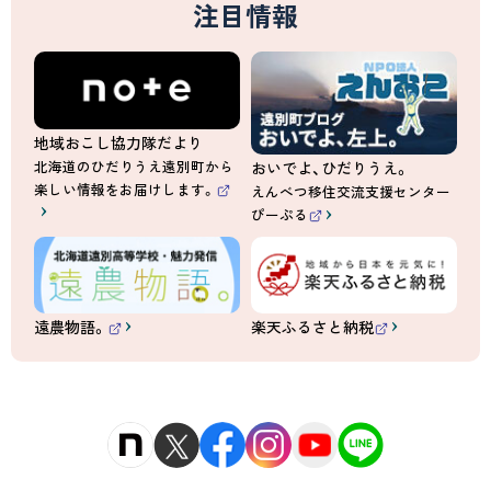
注目情報
）
地域おこし協力隊だより
北海道のひだりうえ遠別町から
おいでよ、ひだりうえ。
楽しい情報をお届けします。
えんべつ移住交流支援センター
（
ぴーぷる
外
（
部
外
サ
部
イ
サ
ト
イ
）
ト
）
遠農物語。
楽天ふるさと納税
（
（
外
外
部
部
サ
サ
イ
イ
ト
ト
）
）