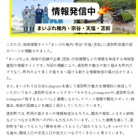
このたび、地域情報サイト「まいぷれ稚内・宗谷・天塩・苫前」に遠別町役場の紹
介ページが掲載されました。
「まいぷれ」は、地域の店舗や企業、団体、行政機関などの情報を発信する地域密
着型の情報サイトです。今回の掲載により、遠別町の魅力や取り組みを町内だ
けでなく、町外のより多くの皆さまへ届ける新たな情報発信の場が広がりまし
た。
また、まいぷれでは公式Instagramを通じて遠別町の魅力を積極的に発信して
いただいており、遠別町公式キャラクター「モモちん」Instagramや、遠別町公式
Instagram「旅するえんべつ」と連携しながら、イベント情報や観光スポット、特
産品、地域の話題などを幅広く紹介していただいています。
遠別町では、町民の皆さまへの情報発信はもちろん、観光や移住、ふるさと納税
などにつながる町外へのPRにも力を入れています。こうした連携を通じて、遠
別町を「知ってもらう」「興味を持ってもらう」「訪れてもらう」きっかけづくり
を進め、関係人口や交流人口の拡大につなげていきたいと考えています。