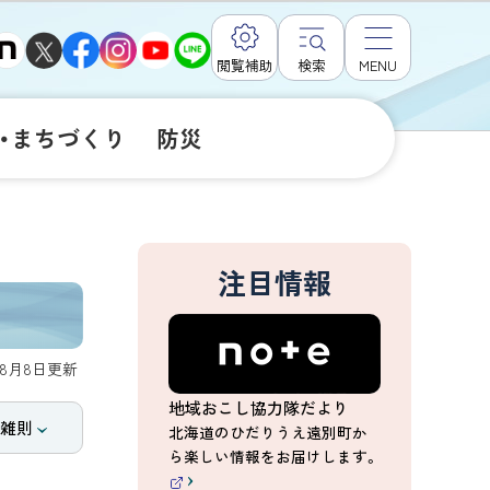
閲覧補助
検索
MENU
・まちづくり
防災
注目情報
年8月8日
更新
地域おこし協力隊だより
 雑則
北海道のひだりうえ遠別町か
ら楽しい情報をお届けします。