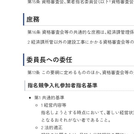
第15条 資格審査会、業者指名委員会（以下「資格審
庶務
第16条 資格審査会等の共通的な庶務は、経済課管理
2 経済課所管以外の建設工事にかかる資格審査会等
委員長への委任
第17条 この要綱に定めるもののほか、資格審査会等
指名競争入札参加者指名基準
第1 共通的基準
1 経営内容等
指名しようとする時点において、著しい経営状
となるおそれがない者であること。
2 法的適正