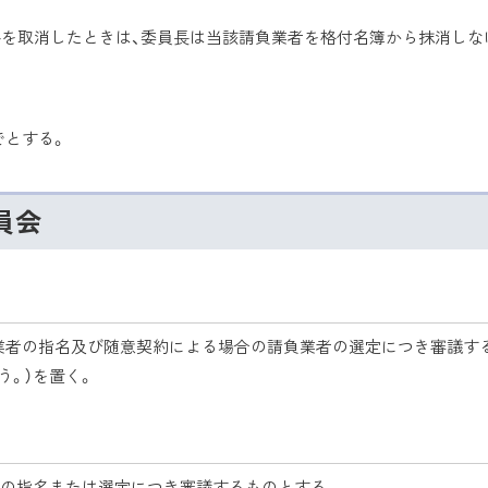
格を取消したときは、委員長は当該請負業者を格付名簿から抹消しな
でとする。
員会
負業者の指名及び随意契約による場合の請負業者の選定につき審議す
う。）を置く。
者の指名または選定につき審議するものとする。