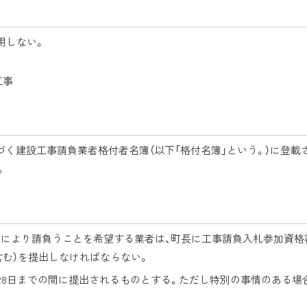
用しない。
工事
づく建設工事請負業者格付者名簿（以下「格付名簿」という。）に登載
。
法により請負うことを希望する業者は、町長に工事請負入札参加資格
含む）を提出しなければならない。
2月28日までの間に提出されるものとする。ただし特別の事情のある場