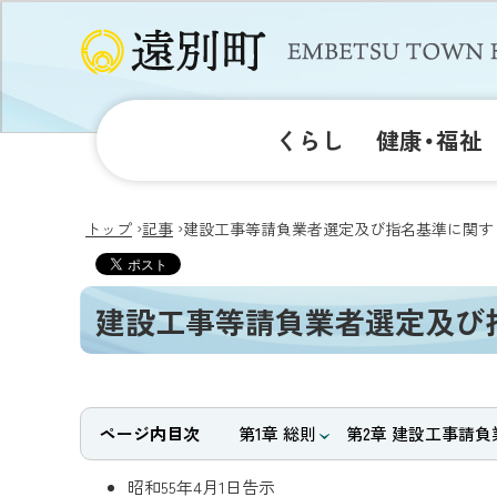
くらし
健康・福祉
›
›
トップ
記事
建設工事等請負業者選定及び指名基準に関す
建設工事等請負業者選定及び
ページ内目次
第1章 総則
第2章 建設工事請
昭和55年4月1日告示