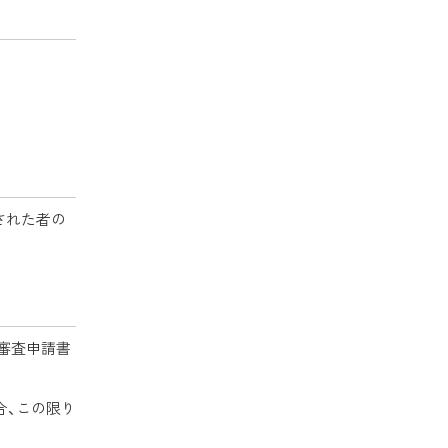
サ
イ
ト
）
された者の
審査申請書
合、この限り