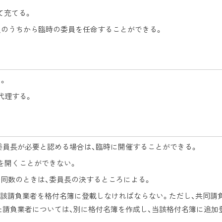
て充てる。
職員のうちから臨時の委員を任命することができる。
。
代理する。
、委員長が必要と認める場合は、臨時に開催することができる。
を開くことができない。
否同数のときは、委員長の決するところによる。
、当該請負業者を格付名簿に登載しなければならない。ただし、共同請
た請負業者については、別に格付名簿を作成し、当該格付名簿に追加