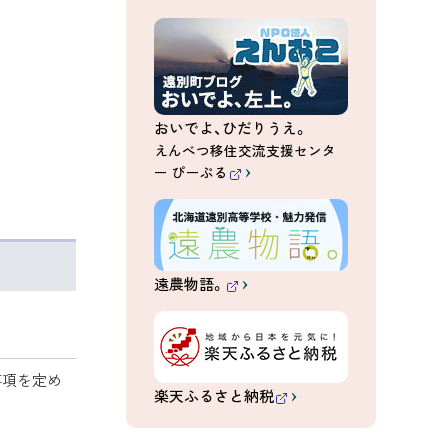
（
外
部
サ
イ
ト
）
おいでよ、ひだりうえ。
えんべつ移住交流支援センタ
ー ぴーぷる
（
外
部
サ
イ
ト
）
遠農物語。
（
外
部
サ
イ
ト
事項を定め
）
楽天ふるさと納税
（
外
部