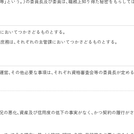
査会等」という。）の委員長及び委員は、職務上知り得た秘密をもらして
係においてつかさどるものとする。
の庶務は、それぞれの主管課においてつかさどるものとする。
の運営、その他必要な事項は、それぞれ資格審査会等の委員長が定める
況の悪化、資産及び信用度の低下の事実がなく、かつ契約の履行が