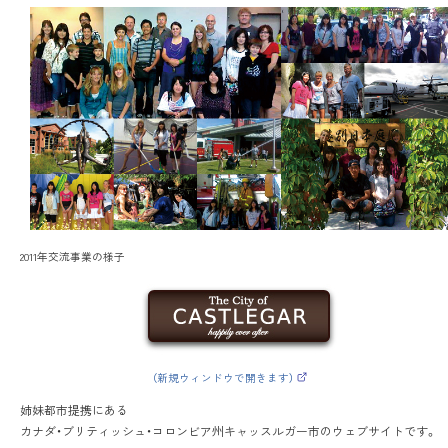
2011年交流事業の様子
（新規ウィンドウで開きます）
（
外
姉妹都市提携にある
部
サ
カナダ・ブリティッシュ・コロンビア州キャッスルガー市のウェブサイトです。
イ