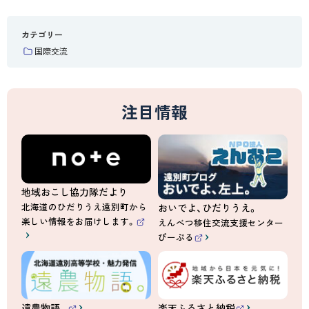
ト
）
カテゴリー
国際交流
注目情報
地域おこし協力隊だより
北海道のひだりうえ遠別町から
おいでよ、ひだりうえ。
楽しい情報をお届けします。
えんべつ移住交流支援センター
（
ぴーぷる
外
（
部
外
サ
部
イ
サ
ト
イ
）
ト
）
遠農物語。
楽天ふるさと納税