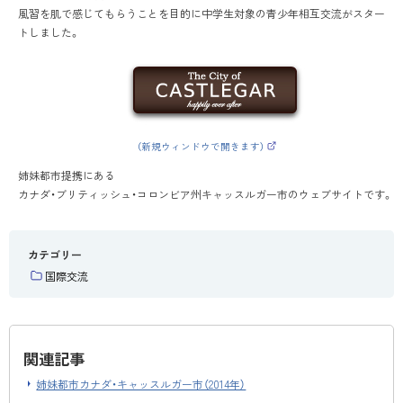
風習を肌で感じてもらうことを目的に中学生対象の青少年相互交流がスター
トしました。
（新規ウィンドウで開きます）
（
外
姉妹都市提携にある
部
サ
カナダ・ブリティッシュ・コロンビア州キャッスルガー市のウェブサイトです。
イ
ト
）
カテゴリー
国際交流
関連記事
姉妹都市カナダ・キャッスルガー市（2014年）