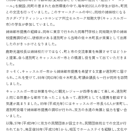
ール」を開設、同町の恵まれた自然環境の中で、毎年約350人の学生が訪れ、町民
との交流を行っていました。このサマースクールの中に、同校の姉妹校になる
カナダ・ブリティッシュ・コロンビア州立セルカーク短期大学（キャッスルガー
市）の学生が参加していました。
姉妹都市提携の経緯は、同年に東京で行われた同専門学校と同短期大学の姉妹
校提携調印式に、研修所がある遠別町から当時の佐々木町長が来賓として出席
したのがきっかけとなりました。
鹿野光雄校長は姉妹校だけではなく、町と市の交流事業を発展させてはどうか
と提案、自ら遠別町とキャッスルガー市との橋渡し役を買って出ていただきま
した。
さっそく、キャッスルガー市から姉妹都市提携を希望する文書が遠別町に届け
られ、これを受けて、88年（同63年）佐々木町長、町議会議長ら一行が同市を訪問
しました。
キャッスルガー市は林業を中心に観光レジャーが四季を通じて楽しめ、遠別町
と同じ自然豊かな都市であったこともあって、遠別町としても提携を歓迎する
気運が高まりました。89年（平成元年）にはキャッスルガー市長ら6人が来町し、
遠別町役場で姉妹都市提携の調印が行われ、双方の永遠の発展と協力を誓い合
いました。
以降、97年（平成9年）に双方の民間団体が設立され、民間団体同士での交流が行
われており、発足後98年（平成10年）から、相互でホームステイを経験し、文化や