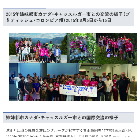
2015年姉妹都市カナダ・キャッスルガー市との交流の様子（ブ
リティッシュ・コロンビア州）2015年8月5日から15日
姉妹都市カナダ・キャッスルガー市との国際交流の様子
遠別町出身の鹿野光雄氏のグループが経営する青山製図専門学校（東京都）が、
1986年（昭和61年）から数年間、夏期研修として故郷の遠別で「遠別サマースク