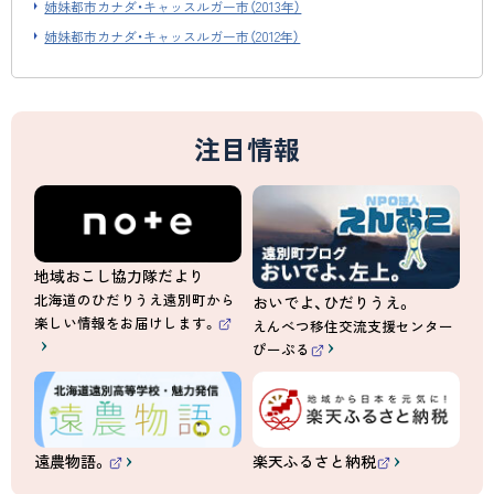
姉妹都市カナダ・キャッスルガー市（2013年）
姉妹都市カナダ・キャッスルガー市（2012年）
注目情報
地域おこし協力隊だより
北海道のひだりうえ遠別町から
おいでよ、ひだりうえ。
楽しい情報をお届けします。
えんべつ移住交流支援センター
（
ぴーぷる
外
（
部
外
サ
部
イ
サ
ト
イ
）
ト
）
遠農物語。
楽天ふるさと納税
（
（