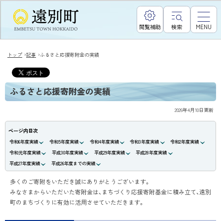
閲覧補助
検索
MENU
›
›
トップ
記事
ふるさと応援寄附金の実績
ふるさと応援寄附金の実績
2026年4月10日
更新
ページ内目次
令和6年度実績
令和5年度実績
令和4年度実績
令和3年度実績
令和2年度実績
令和元年度実績
平成30年度実績
平成29年度実績
平成28年度実績
平成27年度実績
平成26年度までの実績
多くのご寄附をいただき誠にありがとうございます。
みなさまからいただいた寄附金は、まちづくり応援寄附基金に積み立て、遠別
町のまちづくりに有効に活用させていただきます。