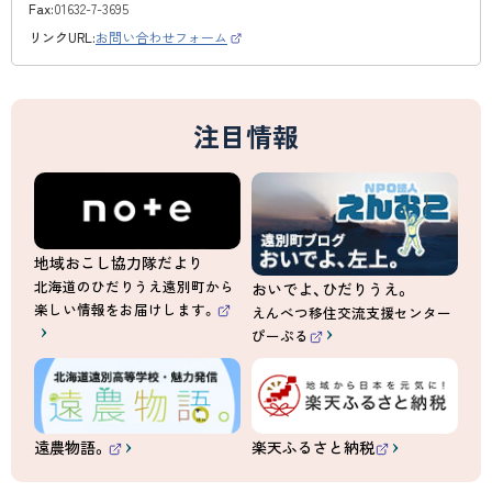
Fax:
01632-7-3695
リンクURL:
お問い合わせフォーム
（
外
部
サ
イ
ト
注目情報
）
地域おこし協力隊だより
北海道のひだりうえ遠別町から
おいでよ、ひだりうえ。
楽しい情報をお届けします。
えんべつ移住交流支援センター
（
ぴーぷる
外
（
部
外
サ
部
イ
サ
ト
イ
）
ト
）
遠農物語。
楽天ふるさと納税
（
（
外
外