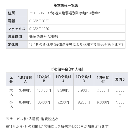
基本情報一覧表
住所
〒098-3531 北海道天塩郡遠別町字旭294番地2
電話
01632-7-3927
ファックス
01632-7-1026
営業時間
通年（9時から21時）
定休日
1月1日のみ休館（設備点検等により休館する場合があります）
ご宿泊料金（お1人様）
1泊2食付
1泊夕食付
1泊夕食付
区
1泊2食付
1泊朝食
素泊り
B
A
B
分
A
付
大
9,400円
10,400円
8,200円
9,200円
7,000円
5,800
人
円
小
8,400円
9,400円
7,200円
8,200円
6,000円
4,800
人
円
※サービス料・入湯税・消費税込み
※11月から4月の期間は1名様につき暖房料1,000円が加算されます