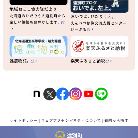
地域おこし協力隊だより
北海道のひだりうえ遠別町から
おいでよ、ひだりうえ。
楽しい情報をお届けします。
えんべつ移住交流支援センター
（
ぴーぷる
外
（
部
外
サ
部
イ
サ
ト
イ
）
ト
）
遠農物語。
楽天ふるさと納税
（
（
外
外
部
部
サ
サ
イ
イ
ト
ト
）
）
サイトポリシー
ウェブアクセシビリティについて
組織から探す
遠別町