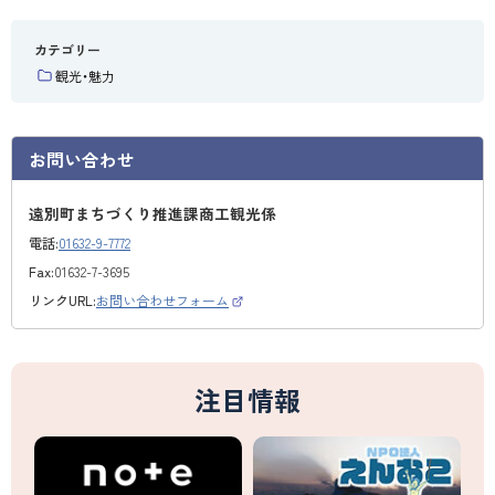
カテゴリー
観光・魅力
お問い合わせ
遠別町まちづくり推進課商工観光係
電話:
01632-9-7772
Fax:
01632-7-3695
リンクURL:
お問い合わせフォーム
（
外
部
サ
イ
ト
注目情報
）