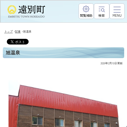
閲覧補助
検索
MENU
›
›
トップ
記事
旭温泉
旭温泉
2026年2月10日
更新