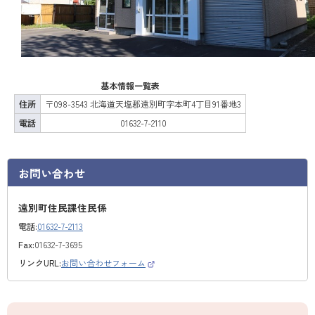
基本情報一覧表
住所
〒098-3543 北海道天塩郡遠別町字本町4丁目91番地3
電話
01632-7-2110
お問い合わせ
遠別町住民課住民係
電話:
01632-7-2113
Fax:
01632-7-3695
リンクURL:
お問い合わせフォーム
（
外
部
サ
イ
ト