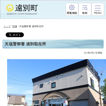
閲覧補助
検索
MENU
›
›
トップ
記事
天塩警察署 遠別駐在所
天塩警察署 遠別駐在所
2017年6月21日
更新