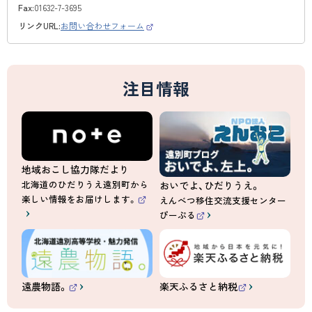
Fax:
01632-7-3695
リンクURL:
お問い合わせフォーム
（
外
部
サ
イ
ト
注目情報
）
地域おこし協力隊だより
北海道のひだりうえ遠別町から
おいでよ、ひだりうえ。
楽しい情報をお届けします。
えんべつ移住交流支援センター
（
ぴーぷる
外
（
部
外
サ
部
イ
サ
ト
イ
）
ト
）
遠農物語。
楽天ふるさと納税
（
（
外
外