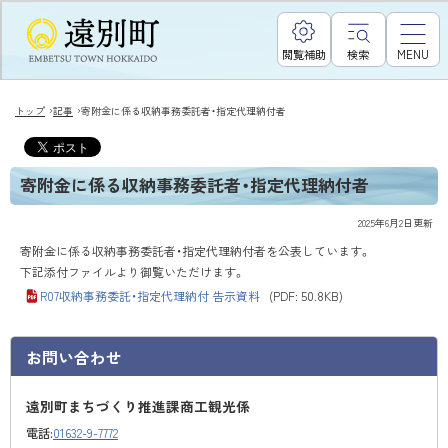
閲覧補助
検索
MENU
›
›
トップ
記事
寄附金に係る収納事務委託者・指定代理納付者
寄附金に係る収納事務委託者・指定代理納付者
2025年6月2日
更新
寄附金に係る収納事務委託者・指定代理納付者を公表しています。
下記添付ファイルより御覧いただけます。
R07収納事務委託・指定代理納付 告示資料
(PDF: 50.8KB)
お問い合わせ
遠別町まちづくり推進課商工観光係
電話:
01632-9-7772