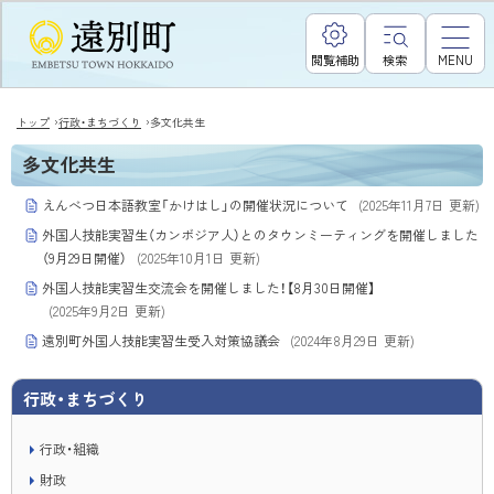
閲覧補助
検索
MENU
›
›
トップ
行政・まちづくり
多文化共生
多文化共生
えんべつ日本語教室「かけはし」の開催状況について
(
2025年11月7日
更新)
外国人技能実習生（カンボジア人）とのタウンミーティングを開催しました
（9月29日開催）
(
2025年10月1日
更新)
外国人技能実習生交流会を開催しました！【8月30日開催】
(
2025年9月2日
更新)
遠別町外国人技能実習生受入対策協議会
(
2024年8月29日
更新)
行政・まちづくり
行政・組織
財政