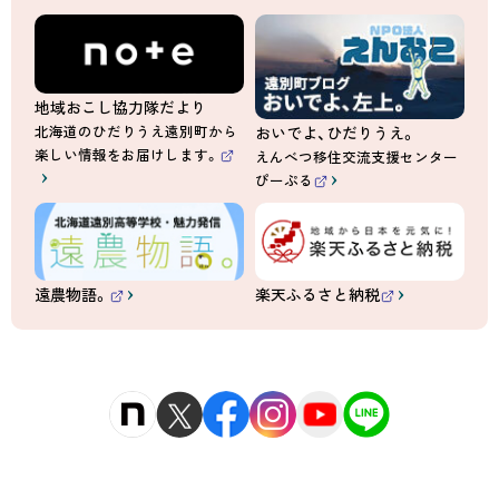
地域おこし協力隊だより
北海道のひだりうえ遠別町から
おいでよ、ひだりうえ。
楽しい情報をお届けします。
えんべつ移住交流支援センター
（
ぴーぷる
外
（
部
外
サ
部
イ
サ
ト
イ
）
ト
）
遠農物語。
楽天ふるさと納税
（
（
外
外
部
部
サ
サ
イ
イ
ト
ト
）
）