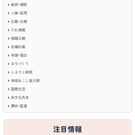
条例・規則
人事・採用
広報・広聴
入札情報
情報公開
各種計画
申請・届出
まちづくり
ふるさと納税
地域おこし協力隊
国際交流
多文化共生
議会・監査
注目情報