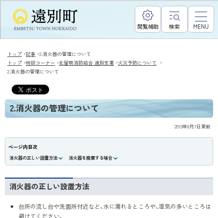
閲覧補助
検索
MENU
›
›
トップ
記事
2.消火器の管理について
›
›
›
›
トップ
特設コーナー
北留萌消防組合 遠別支署
火災予防について
2.消火器の管理について
2.消火器の管理について
2013年8月7日
更新
ページ内目次
消火器の正しい設置方法
消火器を廃棄する場合
消火器の正しい設置方法
台所の流し台や洗面所付近など、水に濡れるところや、湿気の多いところは
避けてください。