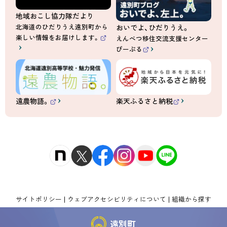
地域おこし協力隊だより
北海道のひだりうえ遠別町から
おいでよ、ひだりうえ。
楽しい情報をお届けします。
えんべつ移住交流支援センター
（
ぴーぷる
外
（
部
外
サ
部
イ
サ
ト
イ
）
ト
）
遠農物語。
楽天ふるさと納税
（
（
外
外
部
部
サ
サ
イ
イ
ト
ト
）
）
サイトポリシー
ウェブアクセシビリティについて
組織から探す
遠別町