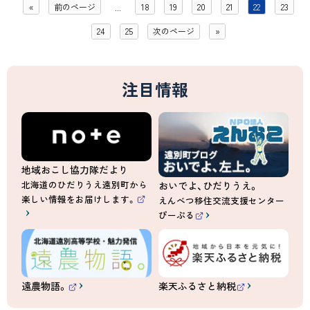
«
前のページ
18
19
20
21
22
23
...
24
25
次のページ
»
注目情報
地域おこし協力隊だより
北海道のひだりうえ遠別町から
おいでよ、ひだりうえ。
楽しい情報をお届けします。
えんべつ移住交流支援センター
（
ぴーぷる
外
（
部
外
サ
部
イ
サ
ト
イ
）
ト
）
遠農物語。
楽天ふるさと納税
（
（
外
外