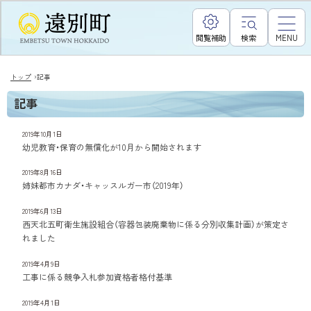
閲覧補助
検索
MENU
›
トップ
記事
記事
2019年10月1日
幼児教育・保育の無償化が10月から開始されます
2019年8月16日
姉妹都市カナダ・キャッスルガー市（2019年）
2019年6月13日
西天北五町衛生施設組合（容器包装廃棄物に係る分別収集計画）が策定さ
れました
2019年4月9日
工事に係る競争入札参加資格者格付基準
2019年4月1日