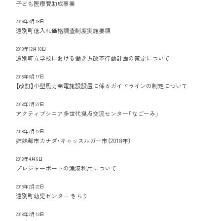
子ども医療費助成事業
2019年3月18日
遠別町低入札価格調査制度実施要領
2018年12月18日
遠別町立学校における働き方改革行動計画の策定について
2018年8月17日
【改訂】小型風力発電施設設置に係るガイドラインの制定について
2018年7月27日
アクティブシニア多世代拠点交流センター「なごーみ」
2018年7月12日
姉妹都市カナダ・キャッスルガー市（2018年）
2018年4月6日
プレジャーボートの漁港利用について
2018年2月22日
遠別町幼児センター きらり
2018年2月13日