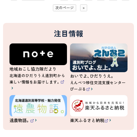
次のページ
»
注目情報
地域おこし協力隊だより
北海道のひだりうえ遠別町から
おいでよ、ひだりうえ。
楽しい情報をお届けします。
えんべつ移住交流支援センター
（
ぴーぷる
外
（
部
外
サ
部
イ
サ
ト
イ
）
ト
）
遠農物語。
楽天ふるさと納税
（
（
外
外
部
部