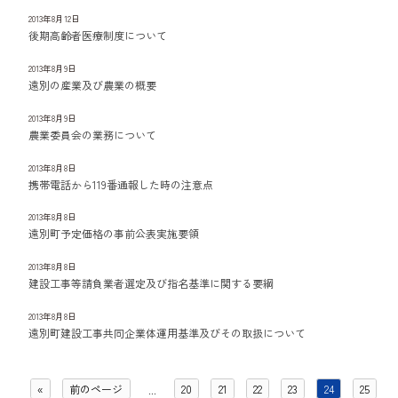
2013年8月12日
後期高齢者医療制度について
2013年8月9日
遠別の産業及び農業の概要
2013年8月9日
農業委員会の業務について
2013年8月8日
携帯電話から119番通報した時の注意点
2013年8月8日
遠別町予定価格の事前公表実施要領
2013年8月8日
建設工事等請負業者選定及び指名基準に関する要綱
2013年8月8日
遠別町建設工事共同企業体運用基準及びその取扱について
«
前のページ
20
21
22
23
24
25
...